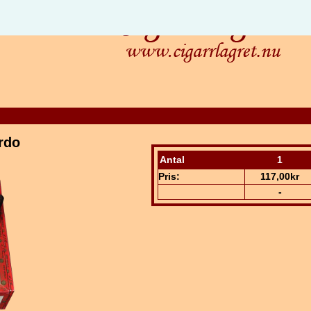
rdo
Antal
1
Pris:
117,00kr
-