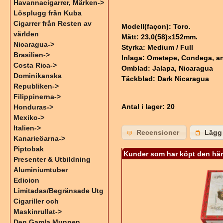
Havannacigarrer, Märken->
Lösplugg från Kuba
Cigarrer från Resten av
Modell(façon): Toro.
världen
Mått: 23,0(58)x152mm.
Nicaragua->
Styrka: Medium / Full
Brasilien->
Inlaga: Ometepe, Condega, an
Costa Rica->
Omblad: Jalapa, Nicaragua
Dominikanska
Täckblad: Dark Nicaragua
Republiken->
Filippinerna->
Antal i lager
: 20
Honduras->
Mexiko->
Italien->
Recensioner
Lägg 
Kanarieöarna->
Piptobak
Kunder som har köpt den här
Presenter & Utbildning
Aluminiumtuber
Edicion
Limitadas/Begränsade Utg
Cigariller och
Maskinrullat->
Den Gamla Munnen