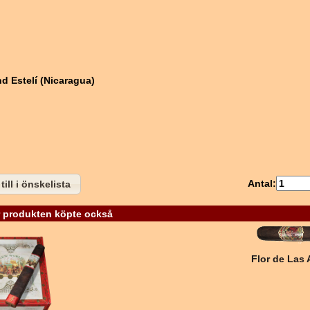
d Estelí (Nicaragua)
Antal:
till i önskelista
 produkten köpte också
Flor de Las 