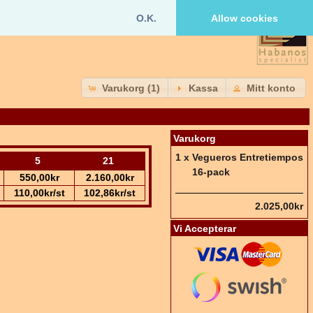
O.K.
Allow cookies
Varukorg (1)
Kassa
Mitt konto
Varukorg
1 x
Vegueros Entretiempos
5
21
16-pack
550,00kr
2.160,00kr
110,00kr/st
102,86kr/st
2.025,00kr
Vi Accepterar