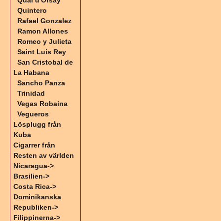
Quai d'Orsay
Quintero
Rafael Gonzalez
Ramon Allones
Romeo y Julieta
Saint Luis Rey
San Cristobal de
La Habana
Sancho Panza
Trinidad
Vegas Robaina
Vegueros
Lösplugg från
Kuba
Cigarrer från
Resten av världen
Nicaragua->
Brasilien->
Costa Rica->
Dominikanska
Republiken->
Filippinerna->