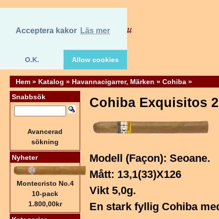
Acceptera kakor
Läs mer
O.K.
Allow cookies
Hem
»
Katalog
»
Havannacigarrer, Märken
»
Cohiba
»
Snabbsök
Cohiba Exquisitos 2
Avancerad
sökning
Modell (Façon): Seoane.
Nyheter
Mått: 13,1(33)X126
Montecristo No.4
Vikt 5,0g.
10-pack
1.800,00kr
En stark fyllig Cohiba m