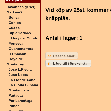
Kategorier
Havannacigarrer,
Vid köp av 25st. kommer 
Märken
->
knäpplås.
Bolivar
Cohiba
Cuaba
Diplomaticos
Antal i lager
: 1
El Rey del Mundo
Fonseca
Guantanamera
H.Upmann
Recensioner
Hoyo de
Lägg till i önskelista
Monterrey
Jose L.Piedra
Juan Lopez
La Flor de Cano
La Gloria Cubana
Montecristo
Partagas
Por Larrañaga
Punch