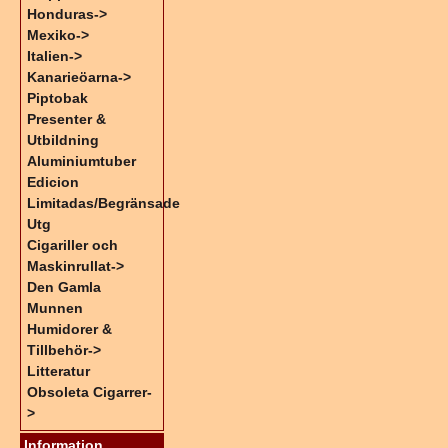
Honduras->
Mexiko->
Italien->
Kanarieöarna->
Piptobak
Presenter &
Utbildning
Aluminiumtuber
Edicion
Limitadas/Begränsade
Utg
Cigariller och
Maskinrullat->
Den Gamla
Munnen
Humidorer &
Tillbehör->
Litteratur
Obsoleta Cigarrer-
>
Information