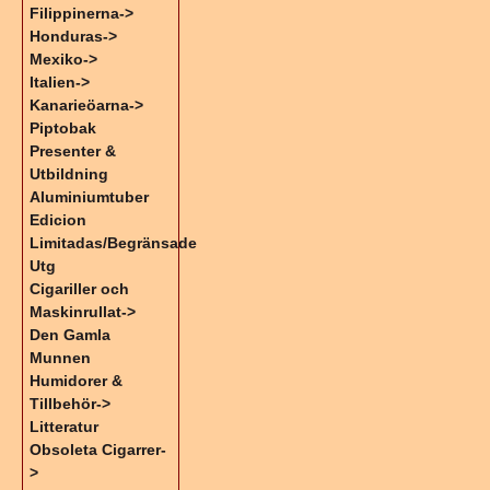
Filippinerna->
Honduras->
Mexiko->
Italien->
Kanarieöarna->
Piptobak
Presenter &
Utbildning
Aluminiumtuber
Edicion
Limitadas/Begränsade
Utg
Cigariller och
Maskinrullat->
Den Gamla
Munnen
Humidorer &
Tillbehör->
Litteratur
Obsoleta Cigarrer-
>