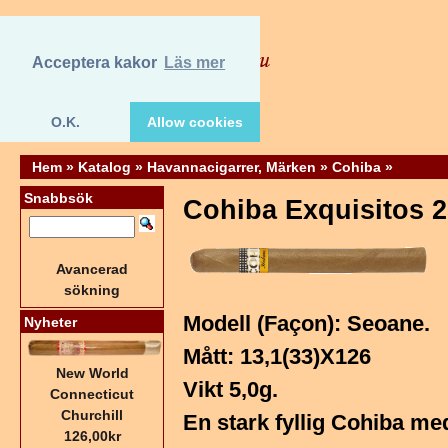
Acceptera kakor
Läs mer
O.K.
Allow cookies
Hem
»
Katalog
»
Havannacigarrer, Märken
»
Cohiba
»
Snabbsök
Cohiba Exquisitos 2
Avancerad
sökning
Modell (Façon): Seoane.
Nyheter
Mått: 13,1(33)X126
New World
Vikt 5,0g.
Connecticut
Churchill
En stark fyllig Cohiba m
126,00kr