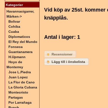
Kategorier
Vid köp av 25st. kommer 
Havannacigarrer,
Märken
->
knäpplås.
Bolivar
Cohiba
Cuaba
Antal i lager
: 1
Diplomaticos
El Rey del Mundo
Fonseca
Guantanamera
Recensioner
H.Upmann
Lägg till i önskelista
Hoyo de
Monterrey
Jose L.Piedra
Juan Lopez
La Flor de Cano
La Gloria Cubana
Montecristo
Partagas
Por Larrañaga
Punch