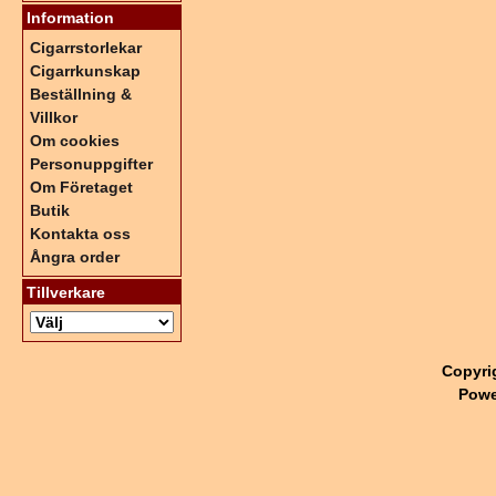
Information
Cigarrstorlekar
Cigarrkunskap
Beställning &
Villkor
Om cookies
Personuppgifter
Om Företaget
Butik
Kontakta oss
Ångra order
Tillverkare
Copyri
Powe