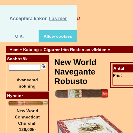
Acceptera kakor
Läs mer
O.K.
Allow cookies
Hem
»
Katalog
»
Cigarrer från Resten av världen
»
Snabbsök
New World
Antal
Navegante
Pris:
Robusto
Avancerad
sökning
Nyheter
New World
Connecticut
Churchill
126,00kr