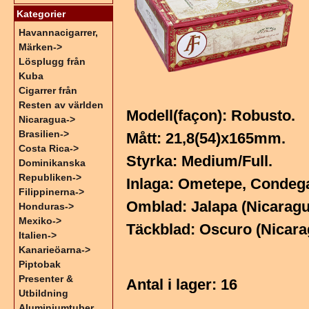
Kategorier
Havannacigarrer,
Märken->
Lösplugg från
Kuba
Cigarrer från
Resten av världen
Modell(façon): Robusto.
Nicaragua->
Brasilien->
Mått: 21,8(54)x165mm.
Costa Rica->
Styrka: Medium/Full.
Dominikanska
Republiken->
Inlaga: Ometepe, Condega,
Filippinerna->
Omblad: Jalapa (Nicaragu
Honduras->
Mexiko->
Täckblad: Oscuro (Nicara
Italien->
Kanarieöarna->
Piptobak
Presenter &
Antal i lager
: 16
Utbildning
Aluminiumtuber