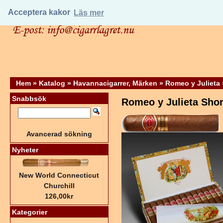
Acceptera kakor
Läs mer
Hem
»
Katalog
»
Havannacigarrer, Märken
»
Romeo y Julieta
Snabbsök
Romeo y Julieta Shor
Avancerad sökning
Nyheter
New World Connecticut
Churchill
126,00kr
Kategorier