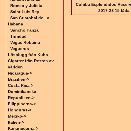
Cohiba Esplendidos Reser
Romeo y Julieta
2017-23 15-låda
Saint Luis Rey
San Cristobal de La
Habana
Sancho Panza
Trinidad
Vegas Robaina
Vegueros
Lösplugg från Kuba
Cigarrer från Resten av
världen
Nicaragua->
Brasilien->
Costa Rica->
Dominikanska
Republiken->
Filippinerna->
Honduras->
Mexiko->
Italien->
Kanarieöarna->