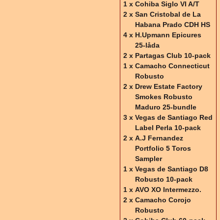
1 x
Cohiba Siglo VI A/T
2 x
San Cristobal de La
Habana Prado CDH HS
4 x
H.Upmann Epicures
25-låda
2 x
Partagas Club 10-pack
1 x
Camacho Connecticut
Robusto
2 x
Drew Estate Factory
Smokes Robusto
Maduro 25-bundle
3 x
Vegas de Santiago Red
Label Perla 10-pack
2 x
A.J Fernandez
Portfolio 5 Toros
Sampler
1 x
Vegas de Santiago D8
Robusto 10-pack
1 x
AVO XO Intermezzo.
2 x
Camacho Corojo
Robusto