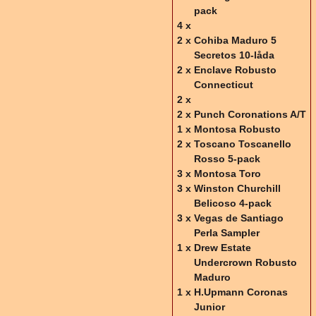
pack
4 x
2 x
Cohiba Maduro 5
Secretos 10-låda
2 x
Enclave Robusto
Connecticut
2 x
2 x
Punch Coronations A/T
1 x
Montosa Robusto
2 x
Toscano Toscanello
Rosso 5-pack
3 x
Montosa Toro
3 x
Winston Churchill
Belicoso 4-pack
3 x
Vegas de Santiago
Perla Sampler
1 x
Drew Estate
Undercrown Robusto
Maduro
1 x
H.Upmann Coronas
Junior