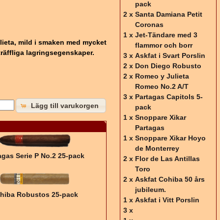
pack
2 x
Santa Damiana Petit
Coronas
1 x
Jet-Tändare med 3
ulieta, mild i smaken med mycket
flammor och borr
träffliga lagringsegenskaper.
3 x
Askfat i Svart Porslin
2 x
Don Diego Robusto
2 x
Romeo y Julieta
Romeo No.2 A/T
3 x
Partagas Capitols 5-
Lägg till varukorgen
pack
1 x
Snoppare Xikar
Partagas
1 x
Snoppare Xikar Hoyo
de Monterrey
agas Serie P No.2 25-pack
2 x
Flor de Las Antillas
Toro
2 x
Askfat Cohiba 50 års
jubileum.
hiba Robustos 25-pack
1 x
Askfat i Vitt Porslin
3 x