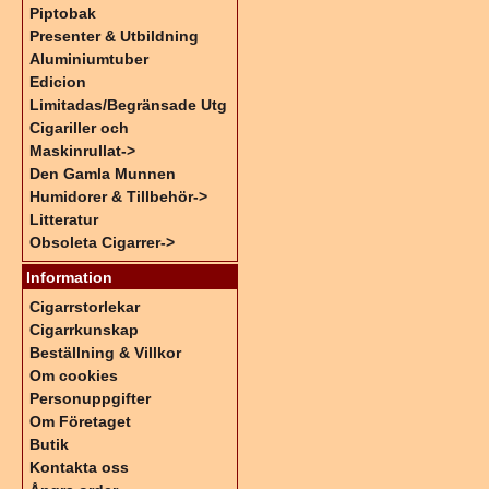
Piptobak
Presenter & Utbildning
Aluminiumtuber
Edicion
Limitadas/Begränsade Utg
Cigariller och
Maskinrullat->
Den Gamla Munnen
Humidorer & Tillbehör->
Litteratur
Obsoleta Cigarrer->
Information
Cigarrstorlekar
Cigarrkunskap
Beställning & Villkor
Om cookies
Personuppgifter
Om Företaget
Butik
Kontakta oss