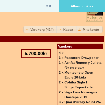
O.K.
Allow cookies
Varukorg (424)
Kassa
Mitt konto
Varukorg
5.700,00kr
4 x
3 x
Passatore Drawpoker
1 x
Askfat Romeo y Julieta
för en cigarr
2 x
Montecristo Open
Eagle 20-låda
2 x
Cohiba Siglo I
Singelförpackade
2 x
Vega Fina Nicaragua
Ometepe 2019
3 x
Quai d'Orsay No.54 25-