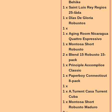
Behike
1 x
Saint Luis Rey Regios
25-låda
1 x
Días De Gloria
Robustos
1 x
1 x
Aging Room Nicaragua
Quattro Espressivo
1 x
Montosa Short
Robusto
2 x
Blend 15 Robusto 15-
pack
1 x
Principle Accomplice
Classic
1 x
Paperboy Connecticut
8-pack
1 x
1 x
A.Turrent Casa Turrent
Cuba
1 x
Montosa Short
Robusto Maduro