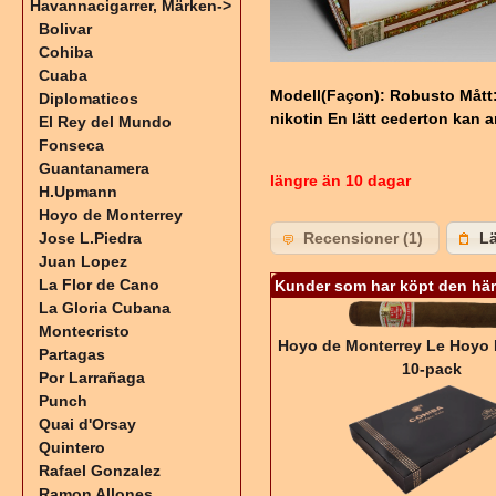
Havannacigarrer, Märken
->
Bolivar
Cohiba
Cuaba
Modell(Façon): Robusto Mått: 
Diplomaticos
nikotin En lätt cederton kan a
El Rey del Mundo
Fonseca
Guantanamera
längre än 10 dagar
H.Upmann
Hoyo de Monterrey
Recensioner (1)
Lä
Jose L.Piedra
Juan Lopez
La Flor de Cano
Kunder som har köpt den här
La Gloria Cubana
Montecristo
Hoyo de Monterrey Le Hoyo 
Partagas
10-pack
Por Larrañaga
Punch
Quai d'Orsay
Quintero
Rafael Gonzalez
Ramon Allones