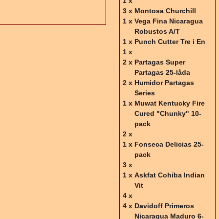
1 x
3 x
Montosa Churchill
1 x
Vega Fina Nicaragua
Robustos A/T
1 x
Punch Cutter Tre i En
1 x
2 x
Partagas Super
Partagas 25-låda
2 x
Humidor Partagas
Series
1 x
Muwat Kentucky Fire
Cured "Chunky" 10-
pack
2 x
1 x
Fonseca Delicias 25-
pack
3 x
1 x
Askfat Cohiba Indian
Vit
4 x
4 x
Davidoff Primeros
Nicaragua Maduro 6-