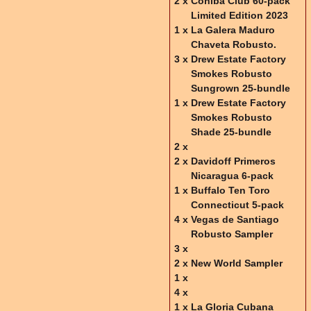
2 x
Cohiba Club 60-pack
Limited Edition 2023
1 x
La Galera Maduro
Chaveta Robusto.
3 x
Drew Estate Factory
Smokes Robusto
Sungrown 25-bundle
1 x
Drew Estate Factory
Smokes Robusto
Shade 25-bundle
2 x
2 x
Davidoff Primeros
Nicaragua 6-pack
1 x
Buffalo Ten Toro
Connecticut 5-pack
4 x
Vegas de Santiago
Robusto Sampler
3 x
2 x
New World Sampler
1 x
4 x
1 x
La Gloria Cubana