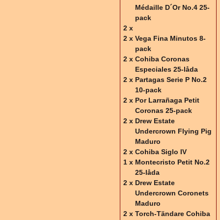
Médaille D´Or No.4 25-
pack
2 x
2 x
Vega Fina Minutos 8-
pack
2 x
Cohiba Coronas
Especiales 25-låda
2 x
Partagas Serie P No.2
10-pack
2 x
Por Larrañaga Petit
Coronas 25-pack
2 x
Drew Estate
Undercrown Flying Pig
Maduro
2 x
Cohiba Siglo IV
1 x
Montecristo Petit No.2
25-låda
2 x
Drew Estate
Undercrown Coronets
Maduro
2 x
Torch-Tändare Cohiba