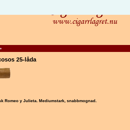
»
cosos 25-låda
isk Romeo y Julieta. Mediumstark, snabbmognad.