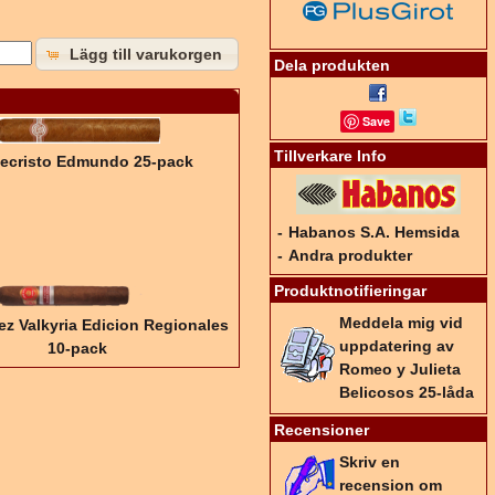
Lägg till varukorgen
Dela produkten
Save
Tillverkare Info
ecristo Edmundo 25-pack
-
Habanos S.A. Hemsida
-
Andra produkter
Produktnotifieringar
Meddela mig vid
z Valkyria Edicion Regionales
uppdatering av
10-pack
Romeo y Julieta
Belicosos 25-låda
Recensioner
Skriv en
recension om