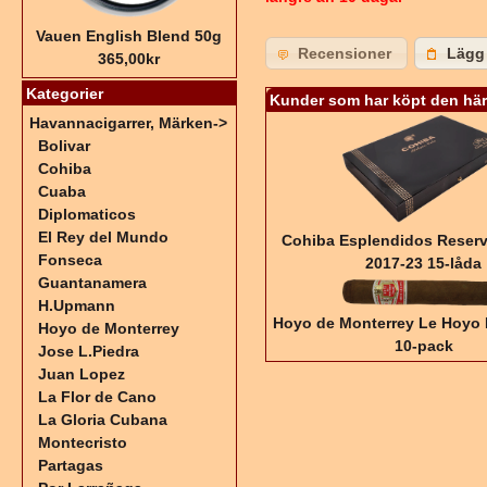
Vauen English Blend 50g
Recensioner
Lägg 
365,00kr
Kategorier
Kunder som har köpt den här
Havannacigarrer, Märken
->
Bolivar
Cohiba
Cuaba
Diplomaticos
El Rey del Mundo
Cohiba Esplendidos Reser
Fonseca
2017-23 15-låda
Guantanamera
H.Upmann
Hoyo de Monterrey Le Hoyo 
Hoyo de Monterrey
10-pack
Jose L.Piedra
Juan Lopez
La Flor de Cano
La Gloria Cubana
Montecristo
Partagas