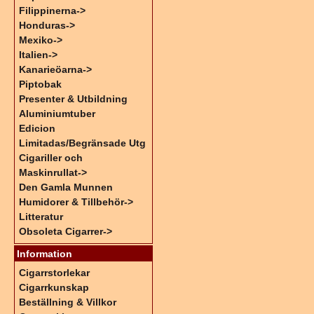
Filippinerna->
Honduras->
Mexiko->
Italien->
Kanarieöarna->
Piptobak
Presenter & Utbildning
Aluminiumtuber
Edicion
Limitadas/Begränsade Utg
Cigariller och
Maskinrullat->
Den Gamla Munnen
Humidorer & Tillbehör->
Litteratur
Obsoleta Cigarrer->
Information
Cigarrstorlekar
Cigarrkunskap
Beställning & Villkor