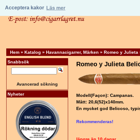
Acceptera kakor
Läs mer
Hem
»
Katalog
»
Havannacigarrer, Märken
»
Romeo y Julieta
Snabbsök
Romeo y Julieta Beli
Avancerad sökning
Nyheter
Modell(Façon): Campanas.
Mått: 20,6(52)x140mm.
En mycket god Belicoso, typ
Rekommenderas!
längre än 10 dagar