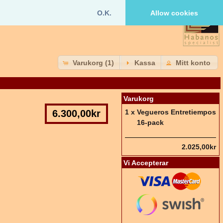
O.K.
Allow cookies
Varukorg (1)
Kassa
Mitt konto
Varukorg
6.300,00kr
1 x
Vegueros Entretiempos
16-pack
2.025,00kr
Vi Accepterar