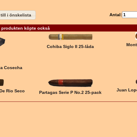
Antal:
till i önskelista
 produkten köpte också
Mont
Cohiba Siglo II 25-låda
va Cosecha
Juan Lope
De Rio Seco
Partagas Serie P No.2 25-pack