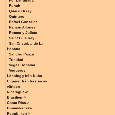
Por Larrañaga
Punch
Quai d'Orsay
Quintero
Rafael Gonzalez
Ramon Allones
Romeo y Julieta
Saint Luis Rey
San Cristobal de La
Habana
Sancho Panza
Trinidad
Vegas Robaina
Vegueros
Lösplugg från Kuba
Cigarrer från Resten av
världen
Nicaragua->
Brasilien->
Costa Rica->
Dominikanska
Republiken->