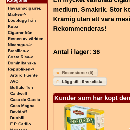
Kategorier
Havannacigarrer,
medium. Smakrik. Stor ko
Märken->
Krämig utan att vara mesi
Lösplugg från
Kuba
Rekommenderas!
Cigarrer från
Resten av världen
Nicaragua->
Antal i lager
: 36
Brasilien->
Costa Rica->
Dominikanska
Republiken
->
Recensioner (5)
Arturo Fuente
AVO
Lägg till i önskelista
Buffalo Ten
Caldwell
Kunder som har köpt den
Casa de Garcia
Casa Magna
Davidoff
Dunhill
E.P. Carillo