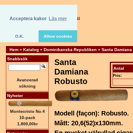
Acceptera kakor
Läs mer
O.K.
Allow cookies
Hem
»
Katalog
»
Dominikanska Republiken
»
Santa Damiana
Snabbsök
Santa
Antal
Damiana
Pris:
Robusto
Avancerad
sökning
Nyheter
Montecristo No.4
Modell (façon): Robusto.
10-pack
Mått: 20,6(52)x130mm.
1.800,00kr
En mycket välrullad cigarr.