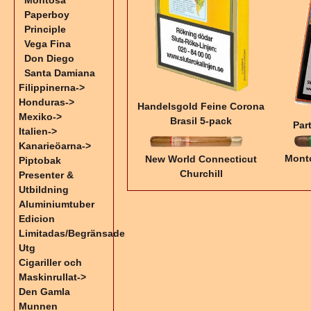
Montosa
Paperboy
Principle
Vega Fina
Don Diego
Santa Damiana
Filippinerna->
Honduras->
Handelsgold Feine Corona
Mexiko->
Brasil 5-pack
Par
Italien->
Kanarieöarna->
Mont
New World Connecticut
Piptobak
Churchill
Presenter &
Utbildning
Aluminiumtuber
Edicion
Limitadas/Begränsade
Utg
Cigariller och
Maskinrullat->
Den Gamla
Munnen