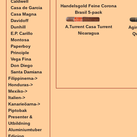
Caldwell
Handelsgold Feine Corona
Casa de Garcia
Brasil 5-pack
Casa Magna
Davidoff
A.Turrent Casa Turrent
Dunhill
Agi
Nicaragua
E.P. Carillo
Qu
Montosa
Paperboy
Principle
Vega Fina
Don Diego
Santa Damiana
Filippinerna->
Honduras->
Mexiko->
Italien->
Kanarieöarna->
Piptobak
Presenter &
Utbildning
Aluminiumtuber
Edicion