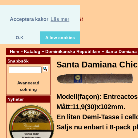
Acceptera kakor
Läs mer
O.K.
Allow cookies
Hem
»
Katalog
»
Dominikanska Republiken
»
Santa Damiana
Snabbsök
Santa Damiana Chic
Avancerad
sökning
Modell(façon): Entreactos
Nyheter
Mått:11,9(30)x102mm.
En liten Demi-Tasse i cello
Säljs nu enbart i 8-pack p