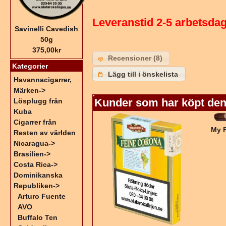
Leveranstid 2-5 arbetsda
Savinelli Cavedish
50g
375,00kr
Recensioner (8)
Kategorier
Lägg till i önskelista
Havannacigarrer,
Märken->
Kunder som har köpt den
Lösplugg från
Kuba
Cigarrer från
My F
Resten av världen
Nicaragua->
Brasilien->
Costa Rica->
Dominikanska
Republiken
->
Arturo Fuente
AVO
Buffalo Ten