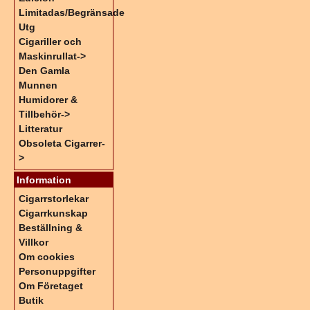
Limitadas/Begränsade
Utg
Cigariller och
Maskinrullat->
Den Gamla
Munnen
Humidorer &
Tillbehör->
Litteratur
Obsoleta Cigarrer-
>
Information
Cigarrstorlekar
Cigarrkunskap
Beställning &
Villkor
Om cookies
Personuppgifter
Om Företaget
Butik