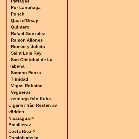
Partagas
Por Larrañaga
Punch
Quai d'Orsay
Quintero
Rafael Gonzalez
Ramon Allones
Romeo y Julieta
Saint Luis Rey
San Cristobal de La
Habana
Sancho Panza
Trinidad
Vegas Robaina
Vegueros
Lösplugg från Kuba
Cigarrer från Resten av
världen
Nicaragua->
Brasilien->
Costa Rica->
Dominikanska