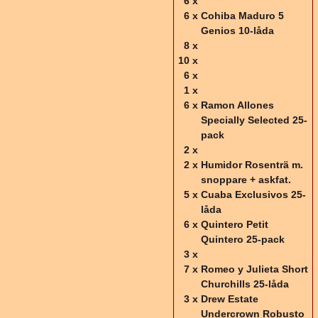
6 x
6 x
Cohiba Maduro 5
Genios 10-låda
8 x
10 x
6 x
1 x
6 x
Ramon Allones
Specially Selected 25-
pack
2 x
2 x
Humidor Rosenträ m.
snoppare + askfat.
5 x
Cuaba Exclusivos 25-
låda
6 x
Quintero Petit
Quintero 25-pack
3 x
7 x
Romeo y Julieta Short
Churchills 25-låda
3 x
Drew Estate
Undercrown Robusto