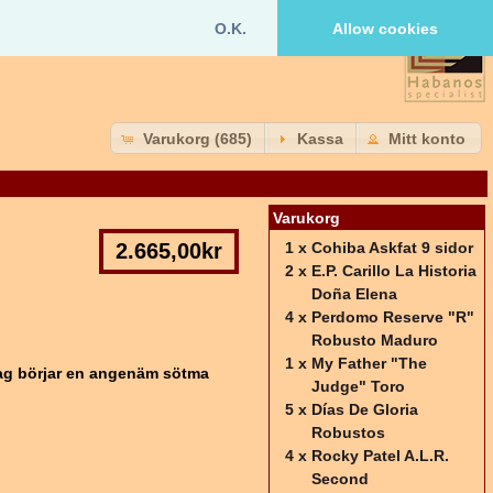
O.K.
Allow cookies
Varukorg (685)
Kassa
Mitt konto
Varukorg
2.665,00kr
1 x
Cohiba Askfat 9 sidor
2 x
E.P. Carillo La Historia
Doña Elena
4 x
Perdomo Reserve "R"
Robusto Maduro
1 x
My Father "The
 tag börjar en angenäm sötma
Judge" Toro
5 x
Días De Gloria
Robustos
4 x
Rocky Patel A.L.R.
Second