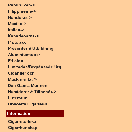
Republiken->
Filippinerna->
Honduras->
Mexiko->
Italien->
Kanarieöarna->
Piptobak
Presenter & Utbildning
Aluminiumtuber
Edicion
Limitadas/Begränsade Utg
Cigariller och
Maskinrullat->
Den Gamla Munnen
Humidorer & Tillbehör->
Litteratur
Obsoleta Cigarrer->
Information
Cigarrstorlekar
Cigarrkunskap