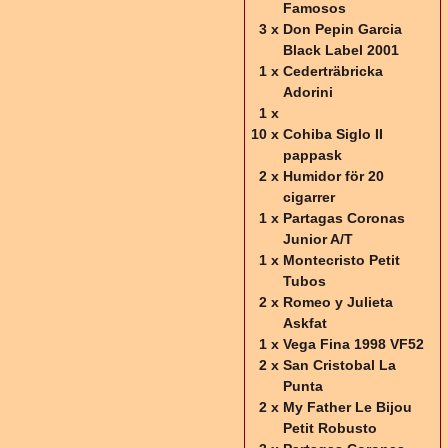
Famosos
3 x
Don Pepin Garcia
Black Label 2001
1 x
Cederträbricka
Adorini
1 x
10 x
Cohiba Siglo II
pappask
2 x
Humidor för 20
cigarrer
1 x
Partagas Coronas
Junior A/T
1 x
Montecristo Petit
Tubos
2 x
Romeo y Julieta
Askfat
1 x
Vega Fina 1998 VF52
2 x
San Cristobal La
Punta
2 x
My Father Le Bijou
Petit Robusto