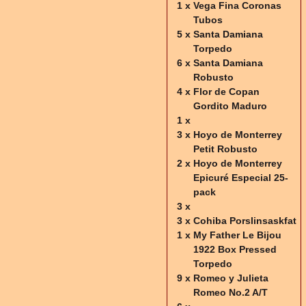
1 x
Vega Fina Coronas
Tubos
5 x
Santa Damiana
Torpedo
6 x
Santa Damiana
Robusto
4 x
Flor de Copan
Gordito Maduro
1 x
3 x
Hoyo de Monterrey
Petit Robusto
2 x
Hoyo de Monterrey
Epicuré Especial 25-
pack
3 x
3 x
Cohiba Porslinsaskfat
1 x
My Father Le Bijou
1922 Box Pressed
Torpedo
9 x
Romeo y Julieta
Romeo No.2 A/T