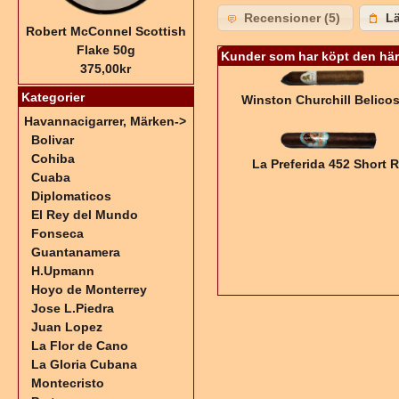
Recensioner (5)
Lä
Robert McConnel Scottish
Flake 50g
Kunder som har köpt den här
375,00kr
Kategorier
Winston Churchill Belico
Havannacigarrer, Märken
->
Bolivar
Cohiba
La Preferida 452 Short 
Cuaba
Diplomaticos
El Rey del Mundo
Fonseca
Guantanamera
H.Upmann
Hoyo de Monterrey
Jose L.Piedra
Juan Lopez
La Flor de Cano
La Gloria Cubana
Montecristo