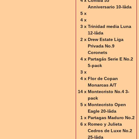
4 x
Cohiba 55
Anniversario 10-låda
5 x
4 x
3 x
Trinidad media Luna
12-låda
2 x
Drew Estate Liga
Privada No.9
Coronets
4 x
Partagás Serie E No.2
5-pack
3 x
4 x
Flor de Copan
Monarcas A/T
14 x
Montecristo No.4 3-
pack
5 x
Montecristo Open
Eagle 20-låda
1 x
Partagas Maduro No.2
6 x
Romeo y Julieta
Cedros de Luxe No.2
25-låda