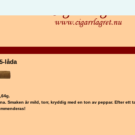
5-låda
,64g.
a. Smaken är mild, torr, kryddig med en ton av peppar. Efter ett
kommenderas!