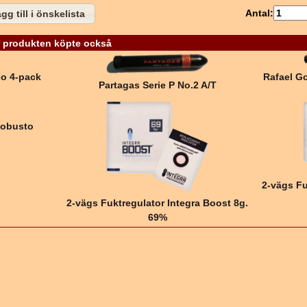
Antal:
gg till i önskelista
 produkten köpte också
so 4-pack
Rafael G
Partagas Serie P No.2 A/T
Robusto
2-vägs Fu
2-vägs Fuktregulator Integra Boost 8g.
69%