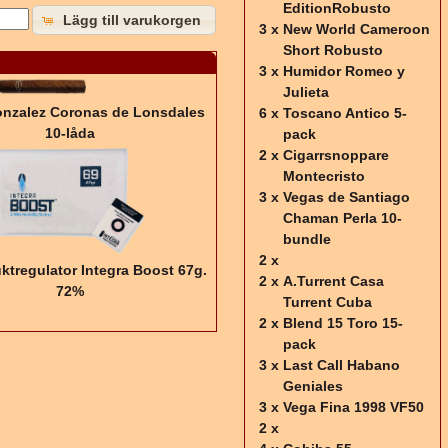
EditionRobusto
Lägg till varukorgen
3 x
New World Cameroon
Short Robusto
3 x
Humidor Romeo y
Julieta
onzalez Coronas de Lonsdales
6 x
Toscano Antico 5-
10-låda
pack
2 x
Cigarrsnoppare
Montecristo
3 x
Vegas de Santiago
Chaman Perla 10-
bundle
2 x
ktregulator Integra Boost 67g.
2 x
A.Turrent Casa
72%
Turrent Cuba
2 x
Blend 15 Toro 15-
pack
3 x
Last Call Habano
Geniales
3 x
Vega Fina 1998 VF50
2 x