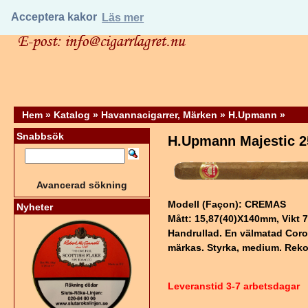
Acceptera kakor
Läs mer
Hem
»
Katalog
»
Havannacigarrer, Märken
»
H.Upmann
»
Snabbsök
H.Upmann Majestic 2
Avancerad sökning
Modell (Façon): CREMAS
Nyheter
Mått: 15,87(40)X140mm, Vikt 7
Handrullad. En välmatad Coron
märkas. Styrka, medium. Re
Leveranstid 3-7 arbetsdagar