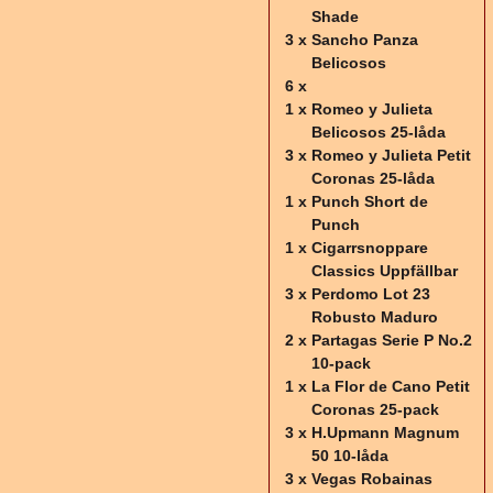
Shade
3 x
Sancho Panza
Belicosos
6 x
1 x
Romeo y Julieta
Belicosos 25-låda
3 x
Romeo y Julieta Petit
Coronas 25-låda
1 x
Punch Short de
Punch
1 x
Cigarrsnoppare
Classics Uppfällbar
3 x
Perdomo Lot 23
Robusto Maduro
2 x
Partagas Serie P No.2
10-pack
1 x
La Flor de Cano Petit
Coronas 25-pack
3 x
H.Upmann Magnum
50 10-låda
3 x
Vegas Robainas