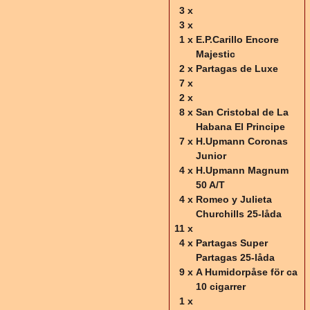
3 x
3 x
1 x
E.P.Carillo Encore
Majestic
2 x
Partagas de Luxe
7 x
2 x
8 x
San Cristobal de La
Habana El Principe
7 x
H.Upmann Coronas
Junior
4 x
H.Upmann Magnum
50 A/T
4 x
Romeo y Julieta
Churchills 25-låda
11 x
4 x
Partagas Super
Partagas 25-låda
9 x
A Humidorpåse för ca
10 cigarrer
1 x