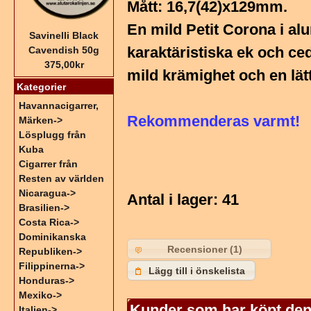
Mått: 16,7(42)x129mm.
En mild Petit Corona i al
Savinelli Black
karaktäristiska ek och c
Cavendish 50g
375,00kr
mild krämighet och en lät
Kategorier
Havannacigarrer,
Rekommenderas varmt!
Märken->
Lösplugg från
Kuba
Cigarrer från
Resten av världen
Nicaragua->
Antal i lager
: 41
Brasilien->
Costa Rica->
Dominikanska
Recensioner (1)
Republiken->
Filippinerna->
Lägg till i önskelista
Honduras->
Mexiko->
Kunder som har köpt den
Italien->