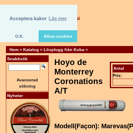
Acceptera kakor
Läs mer
O.K.
Allow cookies
Hem
»
Katalog
»
Lösplugg från Kuba
»
Snabbsök
Hoyo de
Antal
Monterrey
Pris:
Coronations
Avancerad
sökning
A/T
Nyheter
Modell(Façon): Marevas(P