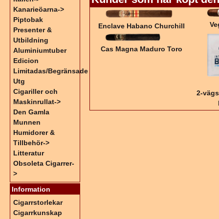
Kanarieöarna->
Piptobak
Ve
Enclave Habano Churchill
Presenter &
Utbildning
Cas Magna Maduro Toro
Aluminiumtuber
Edicion
Limitadas/Begränsade
Utg
Cigariller och
2-vägs
Maskinrullat->
Den Gamla
Munnen
Humidorer &
Tillbehör->
Litteratur
Obsoleta Cigarrer-
>
Information
Cigarrstorlekar
Cigarrkunskap