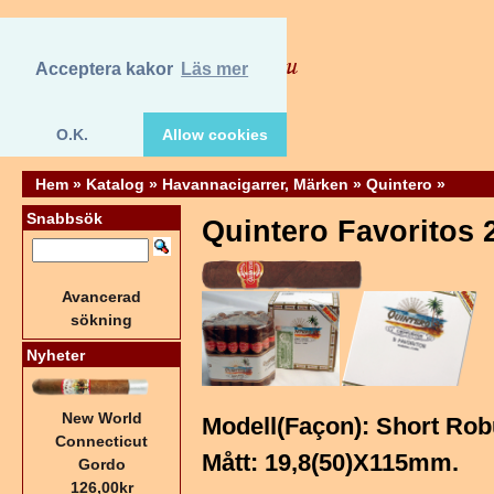
Acceptera kakor
Läs mer
O.K.
Allow cookies
Hem
»
Katalog
»
Havannacigarrer, Märken
»
Quintero
»
Snabbsök
Quintero Favoritos 
Avancerad
sökning
Nyheter
New World
Modell(Façon): Short Rob
Connecticut
Mått: 19,8(50)X115mm.
Gordo
126,00kr