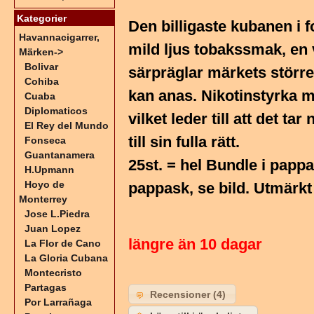
Kategorier
Den billigaste kubanen i 
Havannacigarrer,
mild ljus tobakssmak, en 
Märken
->
Bolivar
särpräglar märkets störr
Cohiba
kan anas. Nikotinstyrka m
Cuaba
Diplomaticos
vilket leder till att det
El Rey del Mundo
till sin fulla rätt.
Fonseca
Guantanamera
25st. = hel Bundle i pappa
H.Upmann
Hoyo de
pappask, se bild. Utmärkt
Monterrey
Jose L.Piedra
Juan Lopez
längre än 10 dagar
La Flor de Cano
La Gloria Cubana
Montecristo
Partagas
Recensioner (4)
Por Larrañaga