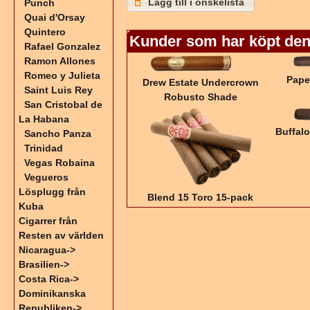
Lägg till i önskelista
Punch
Quai d'Orsay
Quintero
Kunder som har köpt den
Rafael Gonzalez
Ramon Allones
Romeo y Julieta
Pape
Drew Estate Undercrown
Saint Luis Rey
Robusto Shade
San Cristobal de
La Habana
Buffal
Sancho Panza
Trinidad
Vegas Robaina
Vegueros
Lösplugg från
Blend 15 Toro 15-pack
Kuba
Cigarrer från
Resten av världen
Nicaragua->
Brasilien->
Costa Rica->
Dominikanska
Republiken->