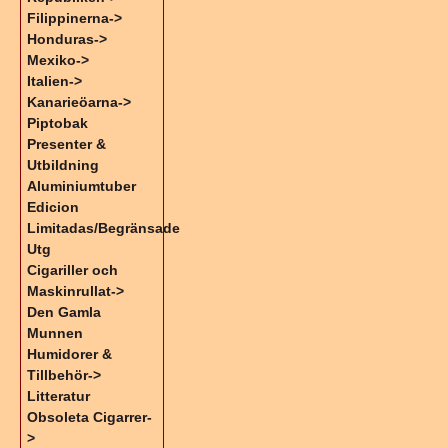
Filippinerna->
Honduras->
Mexiko->
Italien->
Kanarieöarna->
Piptobak
Presenter &
Utbildning
Aluminiumtuber
Edicion
Limitadas/Begränsade
Utg
Cigariller och
Maskinrullat->
Den Gamla
Munnen
Humidorer &
Tillbehör->
Litteratur
Obsoleta Cigarrer-
>