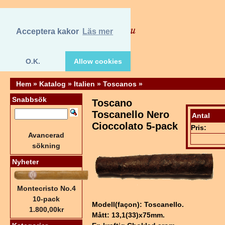
Acceptera kakor
Läs mer
O.K.
Allow cookies
Hem
»
Katalog
»
Italien
»
Toscanos
»
Snabbsök
Toscano
Toscanello Nero
Antal
Cioccolato 5-pack
Pris:
Avancerad
sökning
Nyheter
Montecristo No.4
10-pack
Modell(façon): Toscanello.
1.800,00kr
Mått: 13,1(33)x75mm.