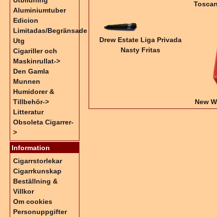
Utbildning
Toscan
Aluminiumtuber
Edicion
Limitadas/Begränsade
Drew Estate Liga Privada
Utg
Nasty Fritas
Cigariller och
Maskinrullat->
Den Gamla
Munnen
Humidorer &
New W
Tillbehör->
Litteratur
Obsoleta Cigarrer-
>
Information
Cigarrstorlekar
Cigarrkunskap
Beställning &
Villkor
Om cookies
Personuppgifter