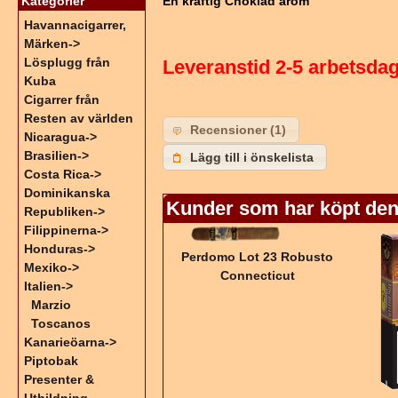
En kraftig Choklad arom
Kategorier
Havannacigarrer,
Märken->
Lösplugg från
Leveranstid 2-5 arbetsda
Kuba
Cigarrer från
Resten av världen
Recensioner (1)
Nicaragua->
Brasilien->
Lägg till i önskelista
Costa Rica->
Dominikanska
Kunder som har köpt den
Republiken->
Filippinerna->
Honduras->
Perdomo Lot 23 Robusto
Mexiko->
Connecticut
Italien
->
Marzio
Toscanos
Kanarieöarna->
Piptobak
Presenter &