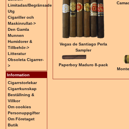
Camac
Limitadas/Begränsade
Utg
Cigariller och
Maskinrullat->
Den Gamla
Munnen
Humidorer &
Vegas de Santiago Perla
Tillbehör->
Sampler
Litteratur
Obsoleta Cigarrer-
Paperboy Maduro 8-pack
>
Monte
Information
Cigarrstorlekar
Cigarrkunskap
Beställning &
Villkor
Om cookies
Personuppgifter
Om Företaget
Butik