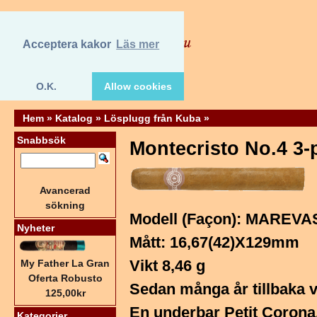
Acceptera kakor
Läs mer
O.K.
Allow cookies
Hem
»
Katalog
»
Lösplugg från Kuba
»
Snabbsök
Montecristo No.4 3-
Avancerad
sökning
Modell (Façon): MAREVA
Nyheter
Mått: 16,67(42)X129mm
Vikt 8,46 g
My Father La Gran
Oferta Robusto
Sedan många år tillbaka 
125,00kr
En underbar Petit Corona
Kategorier