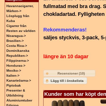
fullmatad med bra drag. S
Havannacigarrer,
Märken->
chokladartad. Fylligheten
Lösplugg från
Kuba
Cigarrer från
Rekommenderas!
Resten av världen
Nicaragua->
säljes styckvis, 3-pack, 5
Brasilien->
Costa Rica->
Dominikanska
längre än 10 dagar
Republiken->
Filippinerna->
Honduras->
Mexiko->
Recensioner (10)
Italien->
Kanarieöarna->
Lägg till i önskelista
Piptobak
Presenter &
Kunder som har köpt den
Utbildning
Aluminiumtuber
Edicion