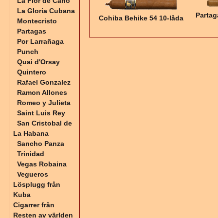
La Flor de Cano
La Gloria Cubana
Partag
Cohiba Behike 54 10-låda
Montecristo
Partagas
Por Larrañaga
Punch
Quai d'Orsay
Quintero
Rafael Gonzalez
Ramon Allones
Romeo y Julieta
Saint Luis Rey
San Cristobal de
La Habana
Sancho Panza
Trinidad
Vegas Robaina
Vegueros
Lösplugg från
Kuba
Cigarrer från
Resten av världen