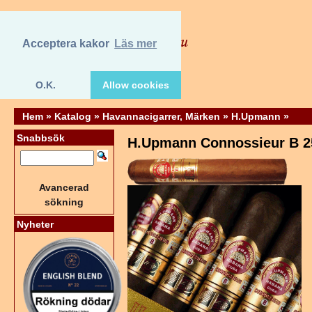
Acceptera kakor
Läs mer
O.K.
Allow cookies
Hem
»
Katalog
»
Havannacigarrer, Märken
»
H.Upmann
»
Snabbsök
H.Upmann Connossieur B 2
Avancerad
sökning
Nyheter