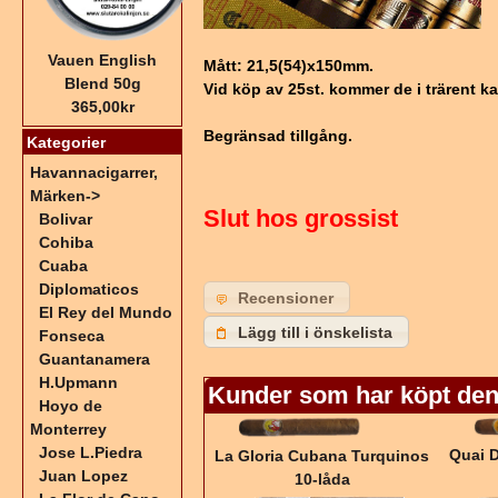
Vauen English
Mått: 21,5(54)x150mm.
Blend 50g
Vid köp av 25st. kommer de i trärent k
365,00kr
Begränsad tillgång.
Kategorier
Havannacigarrer,
Märken
->
Slut hos grossist
Bolivar
Cohiba
Cuaba
Diplomaticos
Recensioner
El Rey del Mundo
Lägg till i önskelista
Fonseca
Guantanamera
H.Upmann
Kunder som har köpt den
Hoyo de
Monterrey
Jose L.Piedra
Quai 
La Gloria Cubana Turquinos
Juan Lopez
10-låda