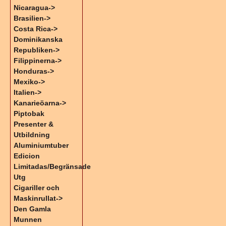
Nicaragua->
Brasilien->
Costa Rica->
Dominikanska
Republiken->
Filippinerna->
Honduras->
Mexiko->
Italien->
Kanarieöarna->
Piptobak
Presenter &
Utbildning
Aluminiumtuber
Edicion
Limitadas/Begränsade
Utg
Cigariller och
Maskinrullat->
Den Gamla
Munnen