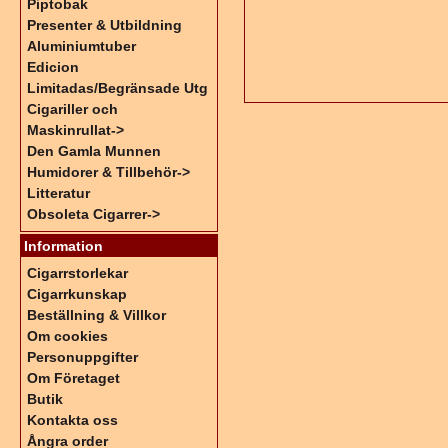
Piptobak
Presenter & Utbildning
Aluminiumtuber
Edicion
Limitadas/Begränsade Utg
Cigariller och
Maskinrullat->
Den Gamla Munnen
Humidorer & Tillbehör->
Litteratur
Obsoleta Cigarrer->
Information
Cigarrstorlekar
Cigarrkunskap
Beställning & Villkor
Om cookies
Personuppgifter
Om Företaget
Butik
Kontakta oss
Ångra order