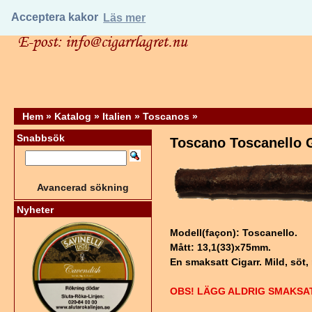
Acceptera kakor
Läs mer
Hem
»
Katalog
»
Italien
»
Toscanos
»
Snabbsök
Toscano Toscanello G
Avancerad sökning
Nyheter
Modell(façon): Toscanello.
Mått: 13,1(33)x75mm.
En smaksatt Cigarr. Mild, söt,
OBS! LÄGG ALDRIG SMAKSA