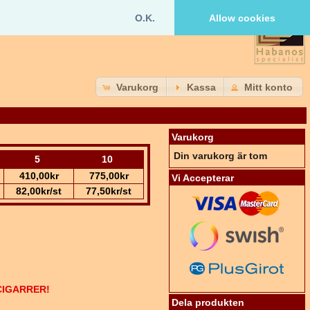
O.K.
Allow cookies
Varukorg
Kassa
Mitt konto
Varukorg
Din varukorg är tom
5
10
410,00kr
775,00kr
Vi Accepterar
82,00kr/st
77,50kr/st
CIGARRER!
Dela produkten