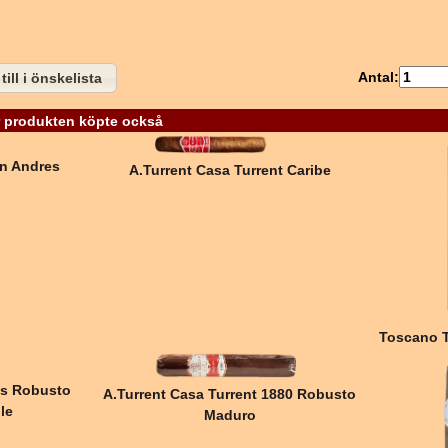
Antal:
till i önskelista
 produkten köpte också
an Andres
A.Turrent Casa Turrent Caribe
Toscano T
es Robusto
A.Turrent Casa Turrent 1880 Robusto
le
Maduro