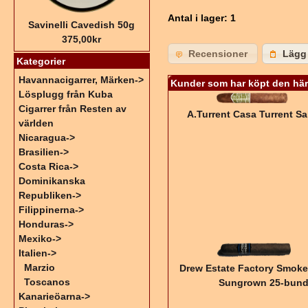
Antal i lager
: 1
Savinelli Cavedish 50g
375,00kr
Recensioner
Lägg 
Kategorier
Havannacigarrer, Märken->
Kunder som har köpt den här
Lösplugg från Kuba
Cigarrer från Resten av
A.Turrent Casa Turrent S
världen
Nicaragua->
Brasilien->
Costa Rica->
Dominikanska
Republiken->
Filippinerna->
Honduras->
Mexiko->
Italien
->
Marzio
Drew Estate Factory Smok
Toscanos
Sungrown 25-bund
Kanarieöarna->