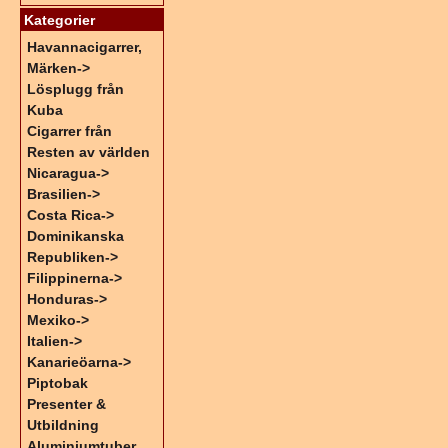
Kategorier
Havannacigarrer,
Märken->
Lösplugg från
Kuba
Cigarrer från
Resten av världen
Nicaragua->
Brasilien->
Costa Rica->
Dominikanska
Republiken->
Filippinerna->
Honduras->
Mexiko->
Italien->
Kanarieöarna->
Piptobak
Presenter &
Utbildning
Aluminiumtuber