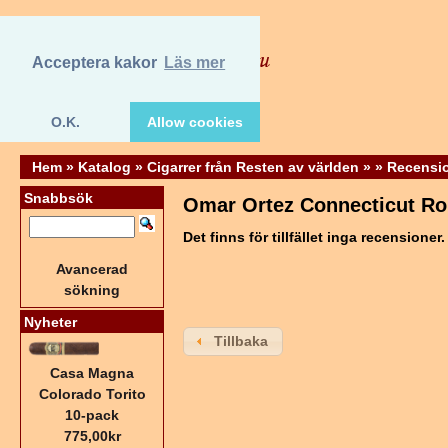
Acceptera kakor
Läs mer
O.K.
Allow cookies
Hem
»
Katalog
»
Cigarrer från Resten av världen
»
»
Recensi
Snabbsök
Omar Ortez Connecticut R
Det finns för tillfället inga recensioner.
Avancerad
sökning
Nyheter
Tillbaka
Casa Magna
Colorado Torito
10-pack
775,00kr