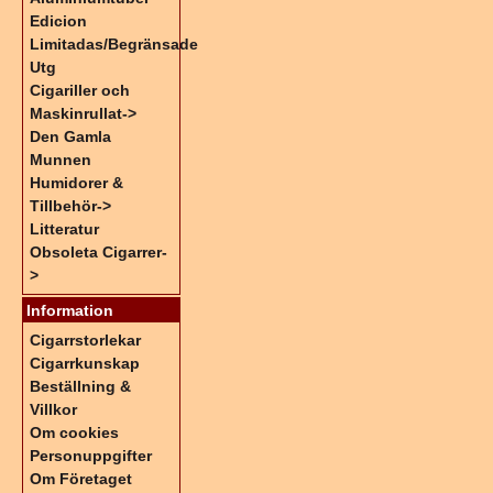
Edicion
Limitadas/Begränsade
Utg
Cigariller och
Maskinrullat->
Den Gamla
Munnen
Humidorer &
Tillbehör->
Litteratur
Obsoleta Cigarrer-
>
Information
Cigarrstorlekar
Cigarrkunskap
Beställning &
Villkor
Om cookies
Personuppgifter
Om Företaget