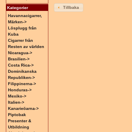
Tillbaka
Kategorier
Havannacigarrer,
Märken->
Lösplugg från
Kuba
Cigarrer från
Resten av världen
Nicaragua->
Brasilien->
Costa Rica->
Dominikanska
Republiken->
Filippinerna->
Honduras->
Mexiko->
Italien->
Kanarieöarna->
Piptobak
Presenter &
Utbildning