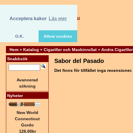
Acceptera kakor
Läs mer
O.K.
Allow cookies
Hem
»
Katalog
»
Cigariller och Maskinrullat
»
Andra Cigariller
Snabbsök
Sabor del Pasado
Det finns för tillfället inga recensioner.
Avancerad
sökning
Nyheter
New World
Connecticut
Gordo
126,00kr