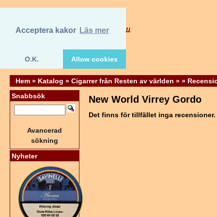
Acceptera kakor
Läs mer
O.K.
Allow cookies
Hem
»
Katalog
»
Cigarrer från Resten av världen
»
»
Recensi
Snabbsök
New World Virrey Gordo
Det finns för tillfället inga recensioner.
Avancerad
sökning
Nyheter