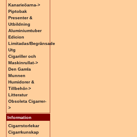
Kanarieöarna->
Piptobak
Presenter &
Utbildning
Aluminiumtuber
Edicion
Limitadas/Begränsade
Utg
Cigariller och
Maskinrullat->
Den Gamla
Munnen
Humidorer &
Tillbehör->
Litteratur
Obsoleta Cigarrer-
>
Information
Cigarrstorlekar
Cigarrkunskap