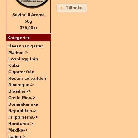
Tillbaka
Savinelli Aroma
50g
375,00kr
Kategorier
Havannacigarrer,
Märken->
Lösplugg från
Kuba
Cigarrer från
Resten av världen
Nicaragua->
Brasilien->
Costa Rica->
Dominikanska
Republiken->
Filippinerna->
Honduras->
Mexiko->
Italien->