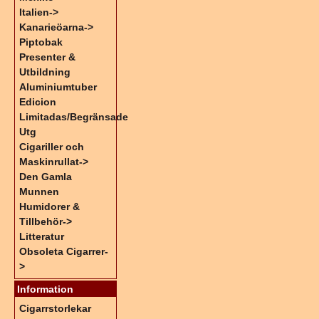
Italien->
Kanarieöarna->
Piptobak
Presenter &
Utbildning
Aluminiumtuber
Edicion
Limitadas/Begränsade
Utg
Cigariller och
Maskinrullat->
Den Gamla
Munnen
Humidorer &
Tillbehör->
Litteratur
Obsoleta Cigarrer-
>
Information
Cigarrstorlekar