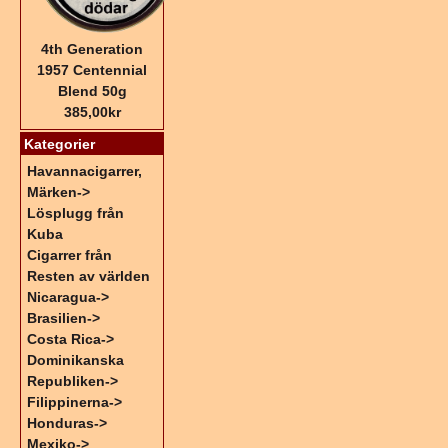
4th Generation
1957 Centennial
Blend 50g
385,00kr
Kategorier
Havannacigarrer,
Märken->
Lösplugg från
Kuba
Cigarrer från
Resten av världen
Nicaragua->
Brasilien->
Costa Rica->
Dominikanska
Republiken->
Filippinerna->
Honduras->
Mexiko->