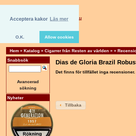
Acceptera kakor
Läs mer
O.K.
Allow cookies
Hem
»
Katalog
»
Cigarrer från Resten av världen
»
»
Recensi
Snabbsök
Dias de Gloria Brazil Robus
Det finns för tillfället inga recensioner.
Avancerad
sökning
Nyheter
Tillbaka