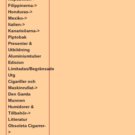
Filippinerna->
Honduras->
Mexiko->
Italien->
Kanarieöarna->
Piptobak
Presenter &
Utbildning
Aluminiumtuber
Edicion
Limitadas/Begränsade
Utg
Cigariller och
Maskinrullat->
Den Gamla
Munnen
Humidorer &
Tillbehör->
Litteratur
Obsoleta Cigarrer-
>