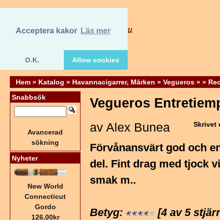
Acceptera kakor
Läs mer
O.K.
Allow cookies
Hem
»
Katalog
»
Havannacigarrer, Märken
»
Vegueros
»
»
Rec
Snabbsök
Vegueros Entretiem
av Alex Bunea
Skrivet
Avancerad
sökning
Förvånansvärt god och en 
Nyheter
del. Fint drag med tjock v
smak m..
New World
Connecticut
Gordo
Betyg:
[4 av 5 stjär
126,00kr