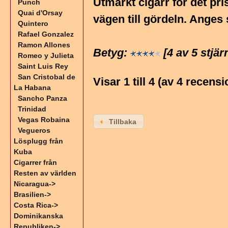
Utmärkt cigarr för det pr
Punch
Quai d'Orsay
vägen till gördeln. Anges 
Quintero
Rafael Gonzalez
Ramon Allones
Betyg:
[4 av 5 stjär
Romeo y Julieta
Saint Luis Rey
San Cristobal de
Visar
1
till
4
(av
4
recensi
La Habana
Sancho Panza
Trinidad
Vegas Robaina
Tillbaka
Vegueros
Lösplugg från
Kuba
Cigarrer från
Resten av världen
Nicaragua->
Brasilien->
Costa Rica->
Dominikanska
Republiken->