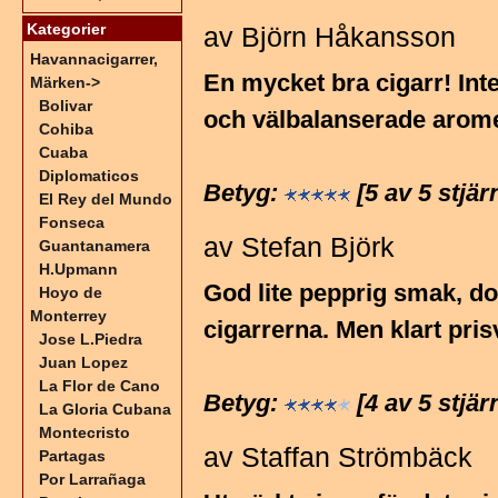
Kategorier
av Björn Håkansson
Havannacigarrer,
En mycket bra cigarr! Inte
Märken
->
Bolivar
och välbalanserade aromer
Cohiba
Cuaba
Diplomaticos
Betyg:
[5 av 5 stjär
El Rey del Mundo
Fonseca
av Stefan Björk
Guantanamera
H.Upmann
God lite pepprig smak, do
Hoyo de
Monterrey
cigarrerna. Men klart pris
Jose L.Piedra
Juan Lopez
La Flor de Cano
Betyg:
[4 av 5 stjär
La Gloria Cubana
Montecristo
av Staffan Strömbäck
Partagas
Por Larrañaga