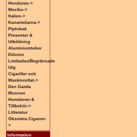
Honduras->
Mexiko->
Italien->
Kanarieöarna->
Piptobak
Presenter &
Utbildning
Aluminiumtuber
Edicion
Limitadas/Begränsade
Utg
Cigariller och
Maskinrullat->
Den Gamla
Munnen
Humidorer &
Tillbehör->
Litteratur
Obsoleta Cigarrer-
>
Information