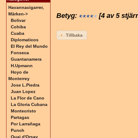
Havannacigarrer,
Märken
->
Betyg:
[4 av 5 stjär
Bolivar
Cohiba
Cuaba
Tillbaka
Diplomaticos
El Rey del Mundo
Fonseca
Guantanamera
H.Upmann
Hoyo de
Monterrey
Jose L.Piedra
Juan Lopez
La Flor de Cano
La Gloria Cubana
Montecristo
Partagas
Por Larrañaga
Punch
Quai d'Orsay