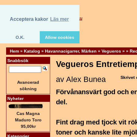
Acceptera kakor
Läs mer
O.K.
Allow cookies
Hem
»
Katalog
»
Havannacigarrer, Märken
»
Vegueros
»
»
Rec
Snabbsök
Vegueros Entretiem
av Alex Bunea
Skrivet
Avancerad
sökning
Förvånansvärt god och en 
Nyheter
del.
Cas Magna
Maduro Toro
Fint drag med tjock vit r
95,00kr
toner och kanske lite mjö
Kategorier