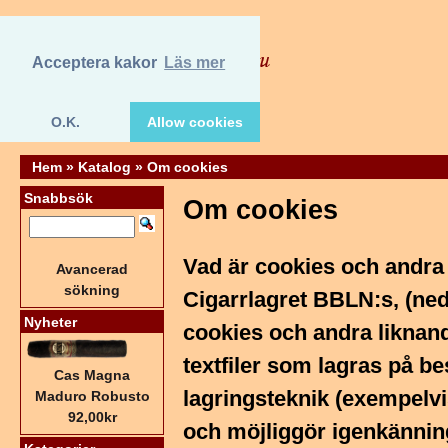
Acceptera kakor
Läs mer
O.K.
Allow cookies
Hem
»
Katalog
»
Om cookies
Snabbsök
Om cookies
Vad är cookies och andra
Avancerad
sökning
Cigarrlagret BBLN:s, (ne
Nyheter
cookies och andra liknan
textfiler som lagras på b
Cas Magna
lagringsteknik (exempelvi
Maduro Robusto
92,00kr
och möjliggör igenkännin