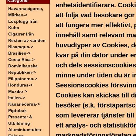
Kategorier
enhetsidentifierare. Cooki
Havannacigarrer,
att följa vad besökare gö
Märken->
Lösplugg från
att fungera mer effektivt
Kuba
innehåll samt relevant ma
Cigarrer från
Resten av världen
huvudtyper av Cookies, d
Nicaragua->
Brasilien->
kvar på din dator under e
Costa Rica->
och dels sessionscookies s
Dominikanska
Republiken->
minne under tiden du är 
Filippinerna->
Sessionscookies försvinn
Honduras->
Mexiko->
Cookies kan skickas till 
Italien->
besöker (s.k. förstapartsc
Kanarieöarna->
Piptobak
som levererar tjänster til
Presenter &
Utbildning
ett analys- och statistikfö
Aluminiumtuber
marknadsföringsföretag etc