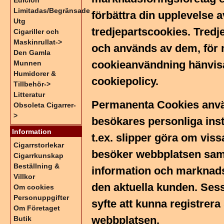
Edicion
Limitadas/Begränsade
förbättra din upplevelse a
Utg
tredjepartscookies. Tredje
Cigariller och
Maskinrullat->
och används av dem, för 
Den Gamla
cookieanvändning hänvisas
Munnen
Humidorer &
cookiepolicy.
Tillbehör->
Litteratur
Permanenta Cookies använ
Obsoleta Cigarrer-
>
besökares personliga inst
Information
t.ex. slipper göra om viss
Cigarrstorlekar
besöker webbplatsen samt
Cigarrkunskap
Beställning &
information och marknads
Villkor
den aktuella kunden. Ses
Om cookies
Personuppgifter
syfte att kunna registrera
Om Företaget
webbplatsen.
Butik