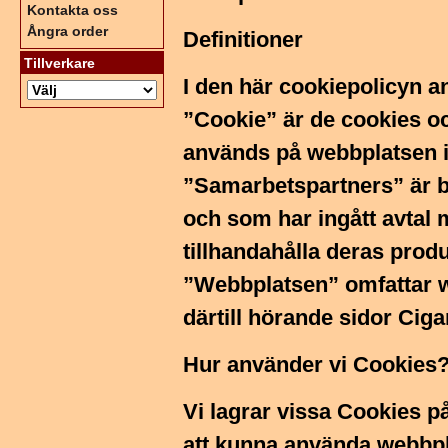
Kontakta oss
Ångra order
Definitioner
Tillverkare
I den här cookiepolicyn an
”Cookie” är de cookies o
används på webbplatsen i 
”Samarbetspartners” är b
och som har ingått avtal m
tillhandahålla deras prod
”Webbplatsen” omfattar w
därtill hörande sidor Ciga
Hur använder vi Cookies
Vi lagrar vissa Cookies p
att kunna använda webbpl