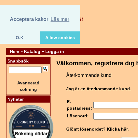
Acceptera kakor
Läs mer
O.K.
Allow cookies
Hem
»
Katalog
»
Logga in
Snabbsök
Välkommen, registrera dig 
Återkommande kund
Avancerad
Jag är en återkommande kund.
sökning
Nyheter
E-
postadress:
Lösenord:
Glömt lösenordet? Klicka här.