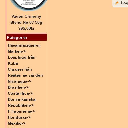
Log
Vauen Crunchy
Blend No.07 50g
365,00kr
Kategorier
Havannacigarrer,
Märken->
Lösplugg från
Kuba
Cigarrer från
Resten av världen
Nicaragua->
Brasilien->
Costa Rica->
Dominikanska
Republiken->
Filippinerna->
Honduras->
Mexiko->