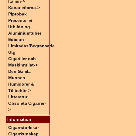
Italien->
Kanarieöarna->
Piptobak
Presenter &
Utbildning
Aluminiumtuber
Edicion
Limitadas/Begränsade
Utg
Cigariller och
Maskinrullat->
Den Gamla
Munnen
Humidorer &
Tillbehör->
Litteratur
Obsoleta Cigarrer-
>
Information
Cigarrstorlekar
Cigarrkunskap