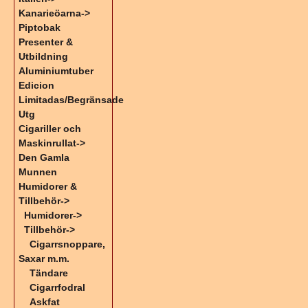
Kanarieöarna->
Piptobak
Presenter &
Utbildning
Aluminiumtuber
Edicion
Limitadas/Begränsade
Utg
Cigariller och
Maskinrullat->
Den Gamla
Munnen
Humidorer &
Tillbehör
->
Humidorer->
Tillbehör
->
Cigarrsnoppare,
Saxar m.m.
Tändare
Cigarrfodral
Askfat