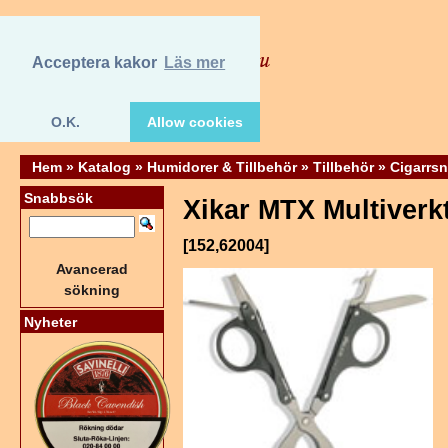
Acceptera kakor
Läs mer
O.K.
Allow cookies
Hem
»
Katalog
»
Humidorer & Tillbehör
»
Tillbehör
»
Cigarrsn
Snabbsök
Xikar MTX Multiverk
[152,62004]
Avancerad
sökning
Nyheter