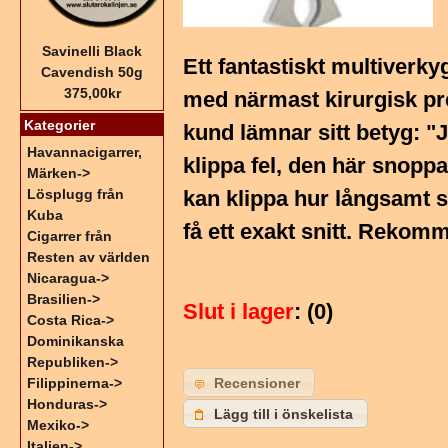
Savinelli Black
Ett fantastiskt multiverk
Cavendish 50g
375,00kr
med närmast kirurgisk pre
Kategorier
kund lämnar sitt betyg: "J
Havannacigarrer,
klippa fel, den här snopp
Märken->
Lösplugg från
kan klippa hur långsamt 
Kuba
få ett exakt snitt. Rekom
Cigarrer från
Resten av världen
Nicaragua->
Brasilien->
Slut i lager
: (0)
Costa Rica->
Dominikanska
Republiken->
Recensioner
Filippinerna->
Honduras->
Lägg till i önskelista
Mexiko->
Italien->