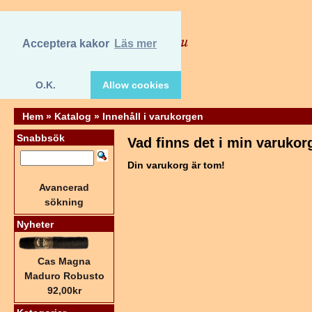
Acceptera kakor
Läs mer
O.K.
Allow cookies
Hem
»
Katalog
»
Innehåll i varukorgen
Snabbsök
Vad finns det i min varukor
Din varukorg är tom!
Avancerad
sökning
Nyheter
Cas Magna
Maduro Robusto
92,00kr