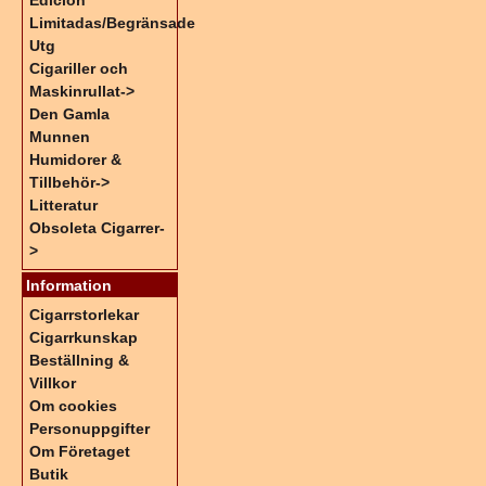
Edicion
Limitadas/Begränsade
Utg
Cigariller och
Maskinrullat->
Den Gamla
Munnen
Humidorer &
Tillbehör->
Litteratur
Obsoleta Cigarrer-
>
Information
Cigarrstorlekar
Cigarrkunskap
Beställning &
Villkor
Om cookies
Personuppgifter
Om Företaget
Butik