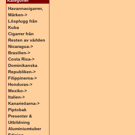
Kategorier
Havannacigarrer,
Märken->
Lösplugg från
Kuba
Cigarrer från
Resten av världen
Nicaragua->
Brasilien->
Costa Rica->
Dominikanska
Republiken->
Filippinerna->
Honduras->
Mexiko->
Italien->
Kanarieöarna->
Piptobak
Presenter &
Utbildning
Aluminiumtuber